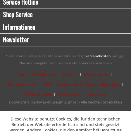
Service Hotline
Shop Service
Informationen
Newsletter
* Alle Preise inkl. gesetzl. Mehrwertsteuer zzgl.
Versandkosten
und ggf.
Nachnahmegebühren, wenn nicht anders beschrieben
Cookie-Einstellungen
Über uns
Kontaktdaten
Kontaktformular
AGB
Versand und Zahlungsbedingungen
Widerrufsrecht
Datenschutz
Impressum
Copyright © Karl-May-Museum gGmbH - Alle Rechte vorbehalten
Diese Website benutzt Cookies, die für den technischen
Betrieb der Website erforderlich sind und stets gesetzt
werden. Andere Cookies, die den Komfort bei Benutzung