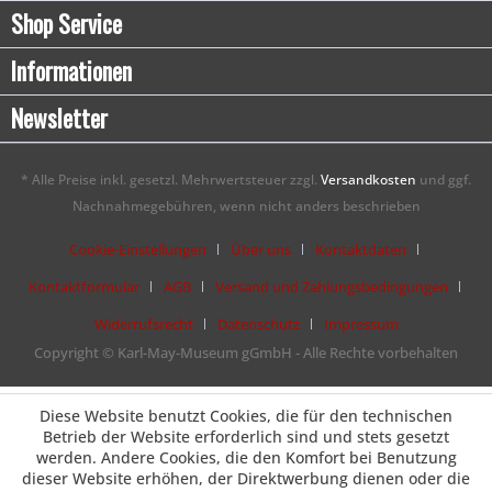
Shop Service
Informationen
Newsletter
* Alle Preise inkl. gesetzl. Mehrwertsteuer zzgl.
Versandkosten
und ggf.
Nachnahmegebühren, wenn nicht anders beschrieben
Cookie-Einstellungen
Über uns
Kontaktdaten
Kontaktformular
AGB
Versand und Zahlungsbedingungen
Widerrufsrecht
Datenschutz
Impressum
Copyright © Karl-May-Museum gGmbH - Alle Rechte vorbehalten
Diese Website benutzt Cookies, die für den technischen
Betrieb der Website erforderlich sind und stets gesetzt
werden. Andere Cookies, die den Komfort bei Benutzung
dieser Website erhöhen, der Direktwerbung dienen oder die