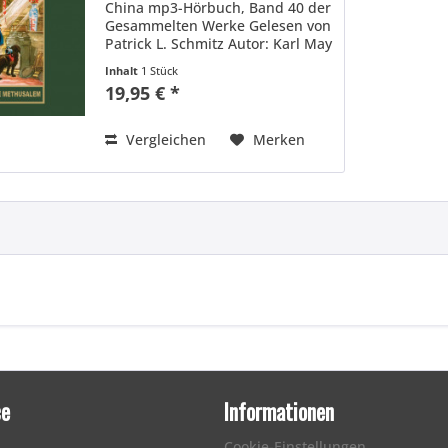
China mp3-Hörbuch, Band 40 der
Gesammelten Werke Gelesen von
Patrick L. Schmitz Autor: Karl May
Sprecher: Patrick L. Schmitz
Inhalt
1 Stück
Beschreibung: Der ewige Student
19,95 € *
Fritz Degenfeld, genannt der
‚blaurote...
Vergleichen
Merken
ce
Informationen
Cookie-Einstellungen