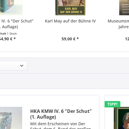
V. 6 "Der Schut"
Karl May auf der Bühne IV
Museumsma
. Auflage)
Jahr
nhalt
1 Stück
54,90 € *
59,00 € *
12
TIPP!
HKA KMW IV. 6 "Der Schut"
(1. Auflage)
Mit dem Erscheinen von Der
Schut, dem 6. Band des großen