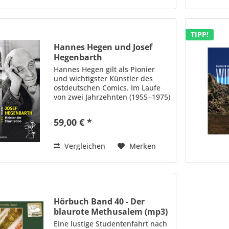
TIPP!
Hannes Hegen und Josef
Hegenbarth
Hannes Hegen gilt als Pionier
und wichtigster Künstler des
ostdeutschen Comics. Im Laufe
von zwei Jahrzehnten (1955‒1975)
schuf er das Werk mit den
Abenteuern der Digedags und
59,00 € *
wurde damit bereits zu Lebzeiten
zu einer Legende. Seine...
Vergleichen
Merken
Hörbuch Band 40 - Der
blaurote Methusalem (mp3)
Eine lustige Studentenfahrt nach