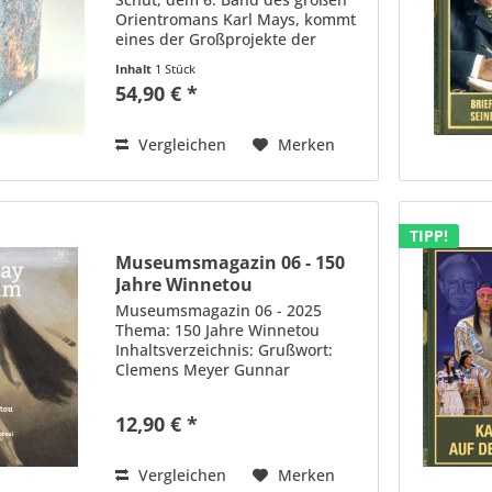
Orientromans Karl Mays, kommt
eines der Großprojekte der
Historisch-kritischen Ausgabe
Inhalt
1 Stück
nach fast 40 Jahren endlich zum
54,90 € *
Abschluss. Nicht zuletzt diese
Reiseerzählung, die den...
Vergleichen
Merken
TIPP!
Museumsmagazin 06 - 150
Jahre Winnetou
Museumsmagazin 06 - 2025
Thema: 150 Jahre Winnetou
Inhaltsverzeichnis: Grußwort:
Clemens Meyer Gunnar
Sperveslage: 150 Jahre Winnetou.
Wie alles begann Holger Kuße,
12,90 € *
Ljudmila Tokatova: Androgyner
Winnetou. Idealgestalt aus dem
Geist der...
Vergleichen
Merken