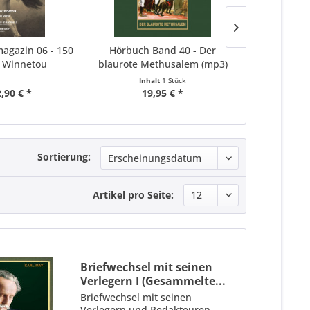
gazin 06 - 150
Hörbuch Band 40 - Der
Winnetou -
e Winnetou
blaurote Methusalem (mp3)
kritisc
Inhalt
1 Stück
,90 € *
19,95 € *
26,
Sortierung:
Artikel pro Seite:
Briefwechsel mit seinen
Verlegern I (Gesammelte...
Briefwechsel mit seinen
Verlegern und Redakteuren.