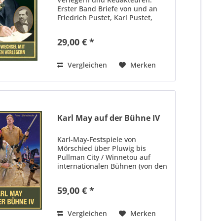
Erster Band Briefe von und an
Friedrich Pustet, Karl Pustet,
Venanz Müller, Heinrich Keiter,
Otto Denk und Johannes Dederle
29,00 € *
Band 97 der Gesammelten Werke
Autor: Karl May Herausgeber:...
Vergleichen
Merken
Karl May auf der Bühne IV
Karl-May-Festspiele von
Mörschied über Pluwig bis
Pullman City / Winnetou auf
internationalen Bühnen (von den
Niederlanden bis Tschechien)
sowie Theaterstücke zum
59,00 € *
Phänomen Karl May Autor:
Nicolas Finke / Reinhard
Marheinecke...
Vergleichen
Merken