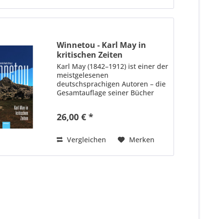
Winnetou - Karl May in
kritischen Zeiten
Karl May (1842–1912) ist einer der
meistgelesenen
deutschsprachigen Autoren – die
Gesamtauflage seiner Bücher
wird auf über 200 Millionen
Exemplare geschätzt. Seine
26,00 € *
Erzählungen und deren
einzigartige
Rezeptionsgeschichte sind ein
Vergleichen
Merken
Zeugnis...