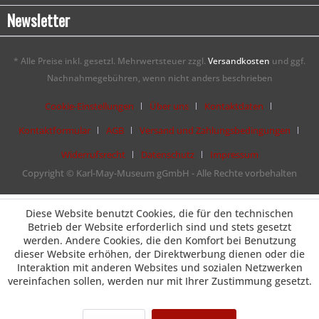
Newsletter
* Alle Preise inkl. gesetzl. Mehrwertsteuer zzgl.
Versandkosten
und ggf.
Nachnahmegebühren, wenn nicht anders beschrieben
Cookie-Einstellungen
Über uns
Kontaktdaten
Kontaktformular
AGB
Versand und Zahlungsbedingungen
Widerrufsrecht
Datenschutz
Impressum
Copyright © Karl-May-Museum gGmbH - Alle Rechte vorbehalten
Diese Website benutzt Cookies, die für den technischen
Betrieb der Website erforderlich sind und stets gesetzt
werden. Andere Cookies, die den Komfort bei Benutzung
dieser Website erhöhen, der Direktwerbung dienen oder die
Interaktion mit anderen Websites und sozialen Netzwerken
vereinfachen sollen, werden nur mit Ihrer Zustimmung gesetzt.