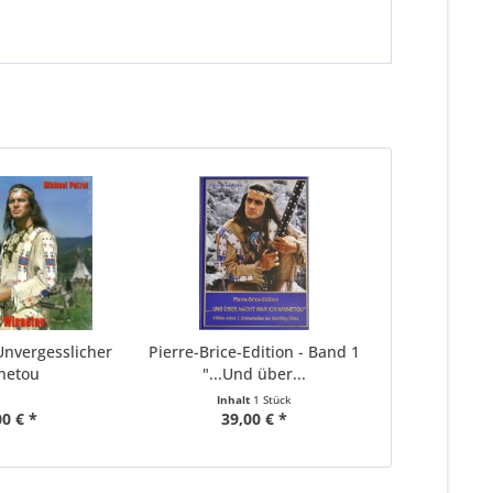
 Unvergesslicher
Pierre-Brice-Edition - Band 1
netou
"...Und über...
Inhalt
1 Stück
00 € *
39,00 € *