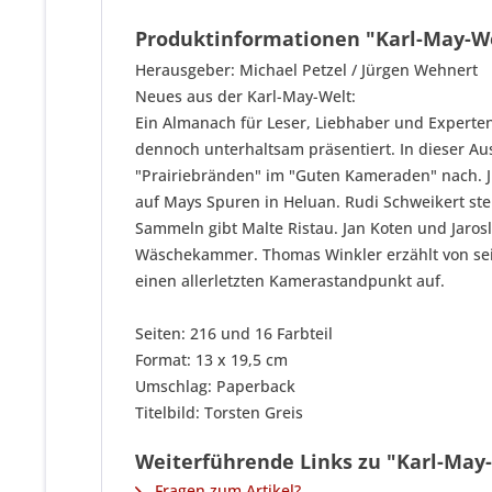
Produktinformationen "Karl-May-We
Herausgeber: Michael Petzel / Jürgen Wehnert
Neues aus der Karl-May-Welt:
Ein Almanach für Leser, Liebhaber und Experte
dennoch unterhaltsam präsentiert. In dieser Au
"Prairiebränden" im "Guten Kameraden" nach. J
auf Mays Spuren in Heluan. Rudi Schweikert ste
Sammeln gibt Malte Ristau. Jan Koten und Jaros
Wäschekammer. Thomas Winkler erzählt von sein
einen allerletzten Kamerastandpunkt auf.
Seiten: 216 und 16 Farbteil
Format: 13 x 19,5 cm
Umschlag: Paperback
Titelbild: Torsten Greis
Weiterführende Links zu "Karl-May
Fragen zum Artikel?