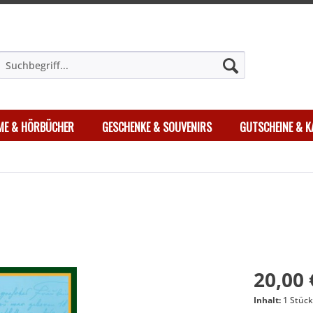
LME & HÖRBÜCHER
GESCHENKE & SOUVENIRS
GUTSCHEINE & K
20,00 
Inhalt:
1 Stüc