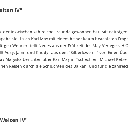
lten IV"
n, der inzwischen zahlreiche Freunde gewonnen hat. Mit Beiträge
sgabe stellt sich Karl May mit einem bisher kaum beachteten Fragm
ürgen Wehnert teilt Neues aus der Frühzeit des May-Verlegers H
llt Adsy, Jamir und Khudyr aus dem "Silberlöwen II" vor. Einen Üb
lav Maryska berichten über Karl May in Tschechien. Michael Petzel
en Reisen durch die Schluchten des Balkan. Und für die zahlreic
-Welten IV"