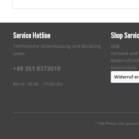
Service Hotline
Shop Servi
Telefonische Unterstützung und Beratung
AGB
Versand und
unter:
Widerrufsrec
+49 351 8373010
Datenschutz
Widerruf er
Mo-Fr, 09:00 - 17:00 Uhr
* Alle Preise inkl. geset