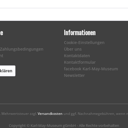
ce
Informationen
Cookie-Einstellungen
 Zahlungsbedingungen
Über uns
ht
Kontaktdaten
Kontaktformular
facebook Karl-May-Museum
klären
Newsletter
zl. Mehrwertsteuer zzgl.
Versandkosten
und ggf. Nachnahmegebühren, wenn ni
Copyright © Karl-May-Museum gGmbH - Alle Rechte vorbehalten