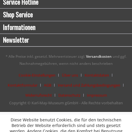
Service Hotline
Shop Service
Informationen
Newsletter
* Alle Preise inkl. gesetzl. Mehrwertsteuer zzgl.
Versandkosten
und ggf.
Nachnahmegebühren, wenn nicht anders beschrieben
Cookie-Einstellungen
Über uns
Kontaktdaten
Kontaktformular
AGB
Versand und Zahlungsbedingungen
Widerrufsrecht
Datenschutz
Impressum
Copyright © Karl-May-Museum gGmbH - Alle Rechte vorbehalten
Diese Website benutzt Cookies, die für den technischen
Betrieb der Website erforderlich sind und stets gesetzt
werden. Andere Cookies, die den Komfort bei Benutzung