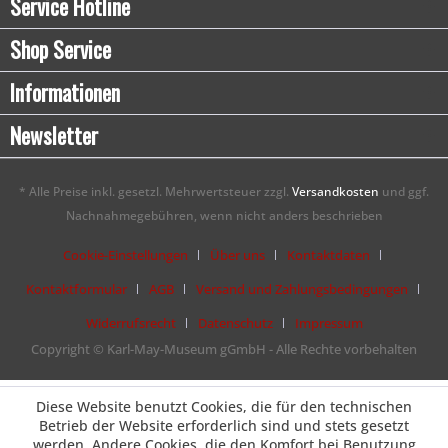
Service Hotline
Shop Service
Informationen
Newsletter
* Alle Preise inkl. gesetzl. Mehrwertsteuer zzgl.
Versandkosten
und ggf.
Nachnahmegebühren, wenn nicht anders beschrieben
Cookie-Einstellungen
Über uns
Kontaktdaten
Kontaktformular
AGB
Versand und Zahlungsbedingungen
Widerrufsrecht
Datenschutz
Impressum
Copyright © Karl-May-Museum gGmbH - Alle Rechte vorbehalten
Diese Website benutzt Cookies, die für den technischen
Betrieb der Website erforderlich sind und stets gesetzt
werden. Andere Cookies, die den Komfort bei Benutzung