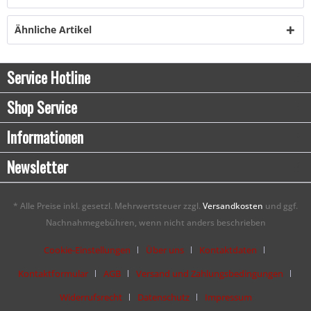
Ähnliche Artikel
Service Hotline
Shop Service
Informationen
Newsletter
* Alle Preise inkl. gesetzl. Mehrwertsteuer zzgl.
Versandkosten
und ggf.
Nachnahmegebühren, wenn nicht anders beschrieben
Cookie-Einstellungen
Über uns
Kontaktdaten
Kontaktformular
AGB
Versand und Zahlungsbedingungen
Widerrufsrecht
Datenschutz
Impressum