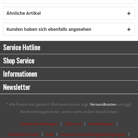
Ähnliche Artikel
Kunden haben sich ebenfalls angesehen
Service Hotline
Shop Service
Informationen
Newsletter
* Alle Preise inkl. gesetzl. Mehrwertsteuer zzgl.
Versandkosten
und ggf.
Nachnahmegebühren, wenn nicht anders beschrieben
Cookie-Einstellungen
Über uns
Kontaktdaten
Kontaktformular
AGB
Versand und Zahlungsbedingungen