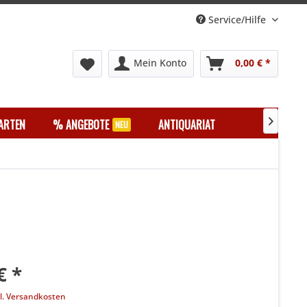
Service/Hilfe
Mein Konto
0,00 € *
ARTEN
% ANGEBOTE
ANTIQUARIAT

€ *
l. Versandkosten