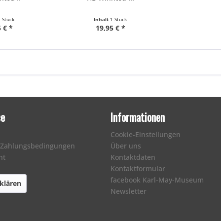
1 Stück
Inhalt
1 Stück
 € *
19,95 € *
ce
Informationen
Cookie-Einstellungen
 Zahlungsbedingungen
Über uns
ht
Kontaktdaten
Kontaktformular
facebook Karl-May-Museum
klären
Newsletter