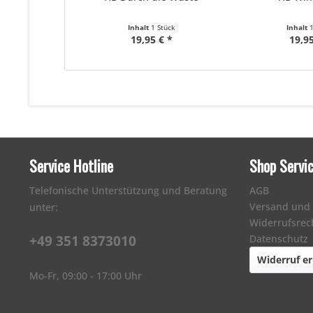
Inhalt
1 Stück
Inhalt
19,95 € *
19,95
Service Hotline
Shop Servi
Telefonische Unterstützung und Beratung
AGB
Versand und
unter:
Widerrufsrec
+49 351 8373010
Datenschutz
Widerruf er
Mo-Fr, 09:00 - 17:00 Uhr