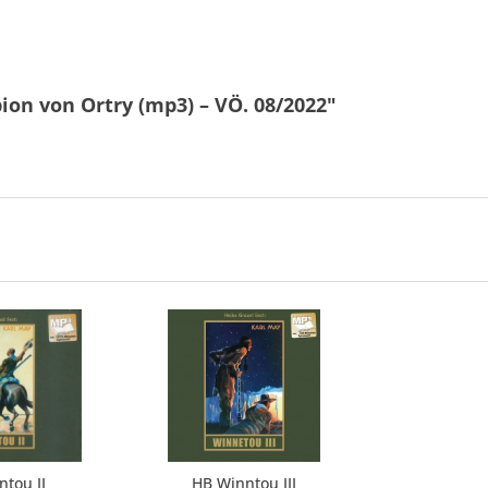
ion von Ortry (mp3) – VÖ. 08/2022"
tou II
HB Winntou III