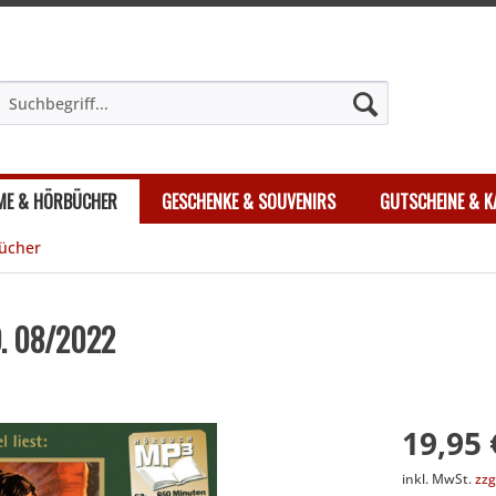
LME & HÖRBÜCHER
GESCHENKE & SOUVENIRS
GUTSCHEINE & K
ücher
Ö. 08/2022
19,95 
inkl. MwSt.
zzg