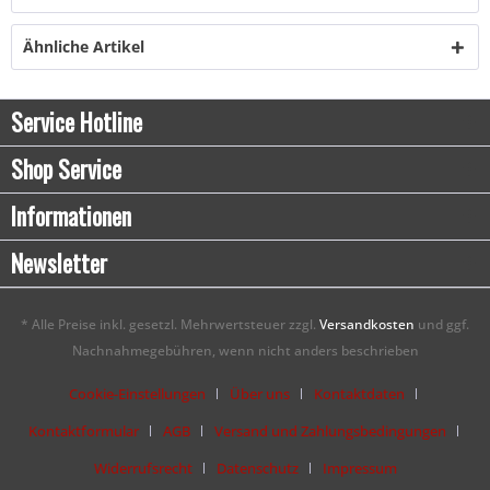
Ähnliche Artikel
Service Hotline
Shop Service
Informationen
Newsletter
* Alle Preise inkl. gesetzl. Mehrwertsteuer zzgl.
Versandkosten
und ggf.
Nachnahmegebühren, wenn nicht anders beschrieben
Cookie-Einstellungen
Über uns
Kontaktdaten
Kontaktformular
AGB
Versand und Zahlungsbedingungen
Widerrufsrecht
Datenschutz
Impressum