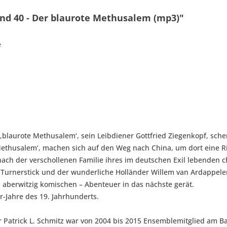
d 40 - Der blaurote Methusalem (mp3)"
e
‚blaurote Methusalem‘, sein Leibdiener Gottfried Ziegenkopf, sche
Methusalem‘, machen sich auf den Weg nach China, um dort eine Ric
nach der verschollenen Familie ihres im deutschen Exil lebenden c
 Turnerstick und der wunderliche Holländer Willem van Ardappelen
 aberwitzig komischen – Abenteuer in das nächste gerät.
er-Jahre des 19. Jahrhunderts.
 Patrick L. Schmitz war von 2004 bis 2015 Ensemblemitglied am B