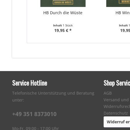
HB Durch die Wüste
HB Winn
Inhalt
1 Stück
Inhalt
19,95 € *
19,95
Service Hotline
Shop Servi
Telefonische Unterstützung und Beratung
AGB
Versand und
unter:
Widerrufsrec
+49 351 8373010
Datenschutz
Widerruf er
Mo-Fr, 09:00 - 17:00 Uhr