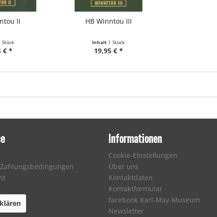
tou II
HB Winntou III
1 Stück
Inhalt
1 Stück
 € *
19,95 € *
ce
Informationen
Cookie-Einstellungen
 Zahlungsbedingungen
Über uns
ht
Kontaktdaten
Kontaktformular
facebook Karl-May-Museum
klären
Newsletter