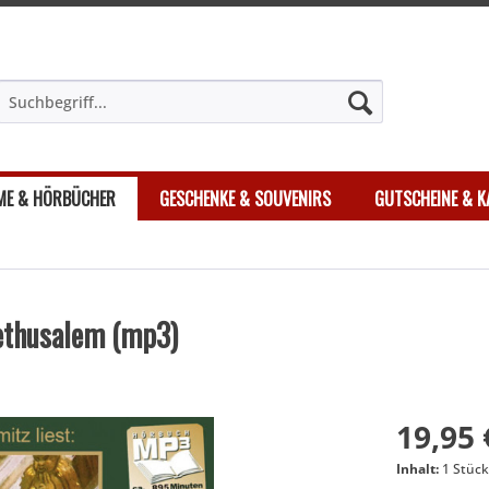
LME & HÖRBÜCHER
GESCHENKE & SOUVENIRS
GUTSCHEINE & K
ethusalem (mp3)
19,95 
Inhalt:
1 Stüc