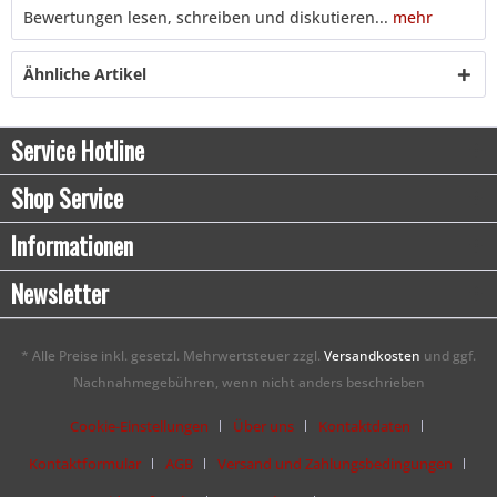
Bewertungen lesen, schreiben und diskutieren...
mehr
Ähnliche Artikel
Service Hotline
Shop Service
Informationen
Newsletter
* Alle Preise inkl. gesetzl. Mehrwertsteuer zzgl.
Versandkosten
und ggf.
Nachnahmegebühren, wenn nicht anders beschrieben
Cookie-Einstellungen
Über uns
Kontaktdaten
Kontaktformular
AGB
Versand und Zahlungsbedingungen