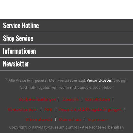
Service Hotline
Shop Service
Informationen
Newsletter
* Alle Preise inkl. gesetzl. Mehrwertsteuer zzgl.
Versandkosten
und ggf.
Nachnahmegebühren, wenn nicht anders beschrieben
Cookie-Einstellungen
Über uns
Kontaktdaten
Kontaktformular
AGB
Versand und Zahlungsbedingungen
Widerrufsrecht
Datenschutz
Impressum
Copyright © Karl-May-Museum gGmbH - Alle Rechte vorbehalten