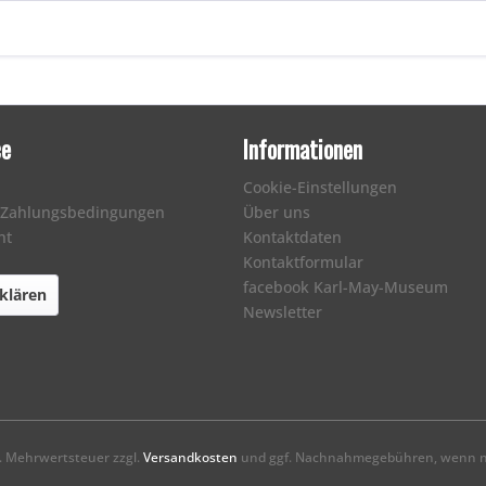
ce
Informationen
Cookie-Einstellungen
 Zahlungsbedingungen
Über uns
ht
Kontaktdaten
Kontaktformular
facebook Karl-May-Museum
klären
Newsletter
zl. Mehrwertsteuer zzgl.
Versandkosten
und ggf. Nachnahmegebühren, wenn ni