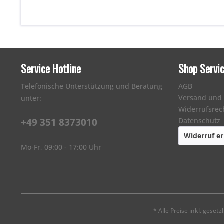
Service Hotline
Shop Servi
Telefonische Unterstützung und Beratung
AGB
Versand und
unter:
Widerrufsrec
+49 351 8373010
Datenschutz
Widerruf er
Mo-Fr, 09:00 - 17:00 Uhr
* Alle Preise inkl. geset