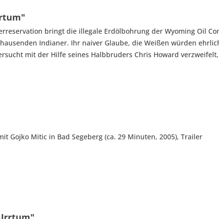
rrtum"
nerreservation bringt die illegale Erdölbohrung der Wyoming Oil C
 hausenden Indianer. Ihr naiver Glaube, die Weißen würden ehrliche
ersucht mit der Hilfe seines Halbbruders Chris Howard verzweifel
 Gojko Mitic in Bad Segeberg (ca. 29 Minuten, 2005), Trailer
 Irrtum"