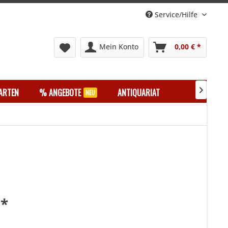
Service/Hilfe
Mein Konto
0,00 € *
ARTEN
% ANGEBOTE
ANTIQUARIAT

 *
k