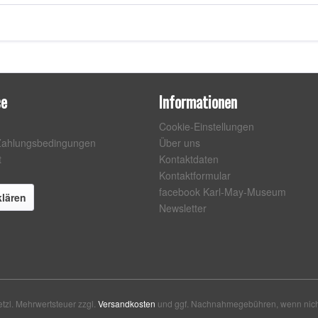
ce
Informationen
Cookie-Einstellungen
Zahlungsbedingungen
Über uns
t
Kontaktdaten
Kontaktformular
facebook Karl-May-Museum
klären
Newsletter
setzl. Mehrwertsteuer zzgl.
Versandkosten
und ggf. Nachnahmegebühren, wenn nich