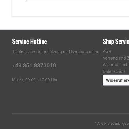
Service Hotline
Shop Servi
AGB
Telefonische Unterstützung und Beratung unter:
Versand und 
+49 351 8373010
Widerrufsrech
Datenschutz
Mo-Fr, 09:00 - 17:00 Uhr
Widerruf er
* Alle Preise inkl. ge