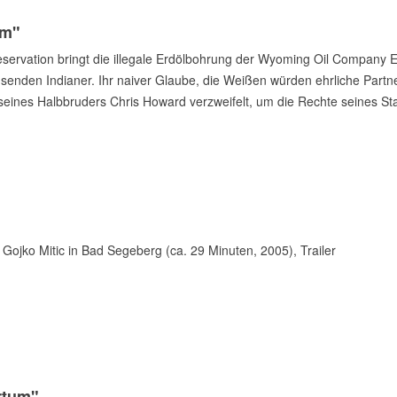
um"
eservation bringt die illegale Erdölbohrung der Wyoming Oil Company 
senden Indianer. Ihr naiver Glaube, die Weißen würden ehrliche Partner 
 seines Halbbruders Chris Howard verzweifelt, um die Rechte seines 
ojko Mitic in Bad Segeberg (ca. 29 Minuten, 2005), Trailer
rrtum"