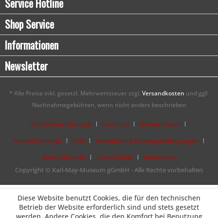
Service Hotline
Shop Service
Informationen
Newsletter
* Alle Preise inkl. gesetzl. Mehrwertsteuer zzgl.
Versandkosten
und ggf.
Nachnahmegebühren, wenn nicht anders beschrieben
Cookie-Einstellungen
Über uns
Kontaktdaten
Kontaktformular
AGB
Versand und Zahlungsbedingungen
Widerrufsrecht
Datenschutz
Impressum
Copyright © Karl-May-Museum gGmbH - Alle Rechte vorbehalten
Diese Website benutzt Cookies, die für den technischen
Betrieb der Website erforderlich sind und stets gesetzt
werden. Andere Cookies, die den Komfort bei Benutzung