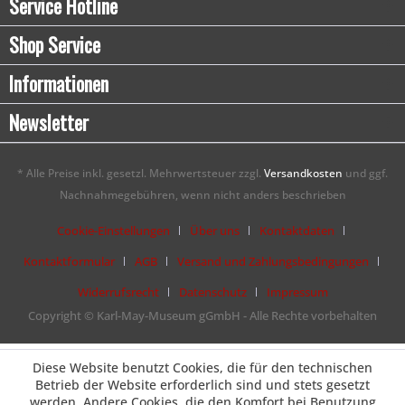
Service Hotline
Shop Service
Informationen
Newsletter
* Alle Preise inkl. gesetzl. Mehrwertsteuer zzgl.
Versandkosten
und ggf.
Nachnahmegebühren, wenn nicht anders beschrieben
Cookie-Einstellungen
Über uns
Kontaktdaten
Kontaktformular
AGB
Versand und Zahlungsbedingungen
Widerrufsrecht
Datenschutz
Impressum
Copyright © Karl-May-Museum gGmbH - Alle Rechte vorbehalten
Diese Website benutzt Cookies, die für den technischen
Betrieb der Website erforderlich sind und stets gesetzt
werden. Andere Cookies, die den Komfort bei Benutzung