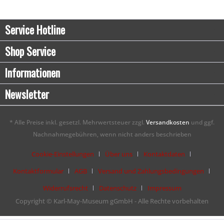
Service Hotline
Shop Service
Informationen
Newsletter
* Alle Preise inkl. gesetzl. Mehrwertsteuer zzgl.
Versandkosten
und ggf.
Nachnahmegebühren, wenn nicht anders beschrieben
Cookie-Einstellungen
Über uns
Kontaktdaten
Kontaktformular
AGB
Versand und Zahlungsbedingungen
Widerrufsrecht
Datenschutz
Impressum
Copyright © Karl-May-Museum gGmbH - Alle Rechte vorbehalten