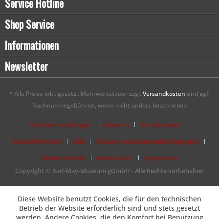
Service Hotline
Shop Service
Informationen
Newsletter
* Alle Preise inkl. gesetzl. Mehrwertsteuer zzgl.
Versandkosten
und ggf.
Nachnahmegebühren, wenn nicht anders beschrieben
Cookie-Einstellungen
Über uns
Kontaktdaten
Kontaktformular
AGB
Versand und Zahlungsbedingungen
Widerrufsrecht
Datenschutz
Impressum
Copyright © Karl-May-Museum gGmbH - Alle Rechte vorbehalten
Diese Website benutzt Cookies, die für den technischen
Betrieb der Website erforderlich sind und stets gesetzt
werden. Andere Cookies, die den Komfort bei Benutzung