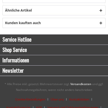
Ähnliche Artikel
Kunden kauften auch
Service Hotline
Shop Service
Informationen
Newsletter
* Alle Preise inkl. gesetzl. Mehrwertsteuer zzgl.
Versandkosten
und ggf.
Nachnahmegebühren, wenn nicht anders beschrieben
Cookie-Einstellungen
Über uns
Kontaktdaten
Kontaktformular
AGB
Versand und Zahlungsbedingungen