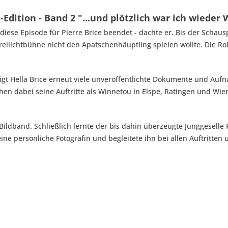
Edition - Band 2 "...und plötzlich war ich wieder
iese Episode für Pierre Brice beendet - dachte er. Bis der Schaus
 Freilichtbühne nicht den Apatschenhäuptling spielen wollte. Die Ro
 zeigt Hella Brice erneut viele unveröffentlichte Dokumente und A
ehen dabei seine Auftritte als Winnetou in Elspe, Ratingen und Wie
ildband. Schließlich lernte der bis dahin überzeugte Junggeselle P
ne persönliche Fotografin und begleitete ihn bei allen Auftritten