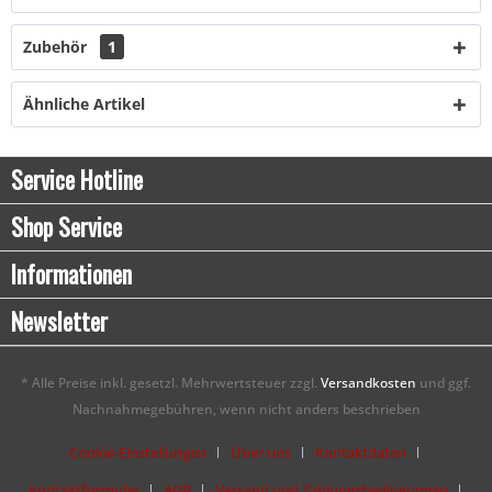
Zubehör
1
Ähnliche Artikel
Service Hotline
Shop Service
Informationen
Newsletter
* Alle Preise inkl. gesetzl. Mehrwertsteuer zzgl.
Versandkosten
und ggf.
Nachnahmegebühren, wenn nicht anders beschrieben
Cookie-Einstellungen
Über uns
Kontaktdaten
Kontaktformular
AGB
Versand und Zahlungsbedingungen