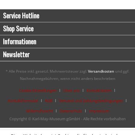
Service Hotline
Shop Service
Informationen
Newsletter
* Alle Preise inkl. gesetzl. Mehrwertsteuer zzgl.
Versandkosten
und ggf.
Nachnahmegebühren, wenn nicht anders beschrieben
Cookie-Einstellungen
Über uns
Kontaktdaten
Kontaktformular
AGB
Versand und Zahlungsbedingungen
Widerrufsrecht
Datenschutz
Impressum
Copyright © Karl-May-Museum gGmbH - Alle Rechte vorbehalten