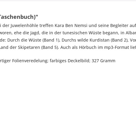
Taschenbuch)"
 der Juwelenhöhle treffen Kara Ben Nemsi und seine Begleiter au
oren, ehe die Jagd, die in der tunesischen Wüste begann, in Alban
die Wüste (Band 1), Durchs wilde Kurdistan (Band 2), Von B
and der Skipetaren (Band 5). Auch als Hörbuch im mp3-Format lie
rtiger Folienveredelung; farbiges Deckelbild; 327 Gramm