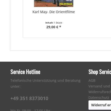
Karl May- Die Orientfilme
Inhalt
1 Stück
29,00 € *
Service Hotline
Shop Servi
Telefonische Unterstützung und Beratung
AGB
Versand und
unter:
Widerrufsrec
+49 351 8373010
Datenschutz
Widerruf er
Mo-Fr, 09:00 - 17:00 Uhr