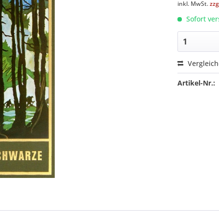
inkl. MwSt.
zzg
Sofort ver
Vergleic
Artikel-Nr.: