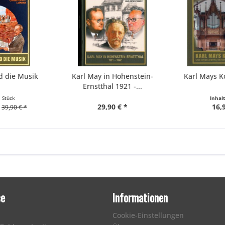
d die Musik
Karl May in Hohenstein-
Karl Mays K
Ernstthal 1921 -...
1 Stück
Inhal
29,90 € *
16,
39,90 € *
ce
Informationen
Cookie-Einstellungen