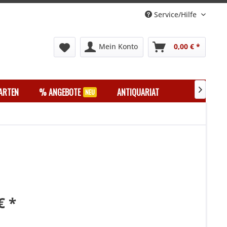
Service/Hilfe
Mein Konto
0,00 € *
ARTEN
% ANGEBOTE
ANTIQUARIAT

€ *
k