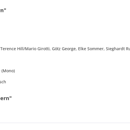
rn"
 Terence Hill/Mario Girotti, Götz George, Elke Sommer, Sieghardt R
0 (Mono)
isch
iern"