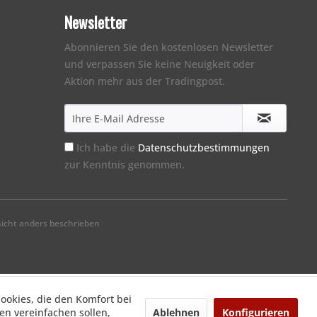
Newsletter
Abonnieren Sie den kostenlosen Newsletter
und verpassen Sie keine Neuigkeit oder
Aktion mehr aus der Tradingpost.
Ich habe die
Datenschutzbestimmungen
zur Kenntnis genommen.
cht anders beschrieben
Cookies, die den Komfort bei
Ablehnen
Konfigurieren
n vereinfachen sollen,