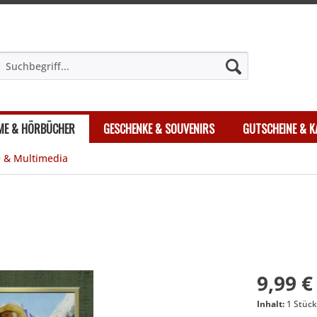
LME & HÖRBÜCHER
GESCHENKE & SOUVENIRS
GUTSCHEINE & K
e & Multimedia
9,99 €
Inhalt:
1 Stüc