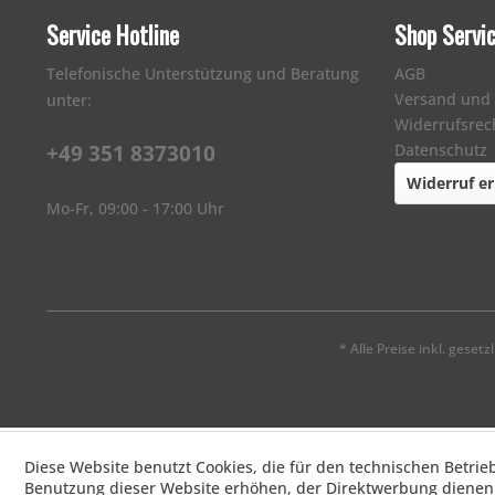
Service Hotline
Shop Servi
Telefonische Unterstützung und Beratung
AGB
Versand und
unter:
Widerrufsrec
+49 351 8373010
Datenschutz
Widerruf er
Mo-Fr, 09:00 - 17:00 Uhr
* Alle Preise inkl. geset
Diese Website benutzt Cookies, die für den technischen Betrie
Benutzung dieser Website erhöhen, der Direktwerbung dienen 