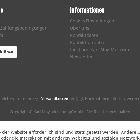
ce
Informationen
Cookie-Einstellungen
 Zahlungsbedingungen
Über uns
ht
Kontaktdaten
Kontaktformular
facebook Karl-May-Museum
klären
Newsletter
zl. Mehrwertsteuer zzgl.
Versandkosten
und ggf. Nachnahmegebühren, wenn ni
Copyright © Karl-May-Museum gGmbH - Alle Rechte vorbehalten
b der Website erforderlich sind und stets gesetzt werden. Andere 
oder die Interaktion mit anderen Websites und sozialen Netzwerke