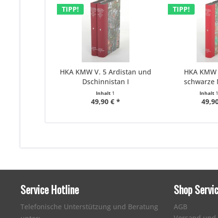
TIPP!
TIPP!
HKA KMW V. 5 Ardistan und
HKA KMW II
Dschinnistan I
schwarze
Inhalt
1
Inhalt
49,90 € *
49,90
Service Hotline
Shop Servi
Telefonische Unterstützung und Beratung
AGB
Versand und