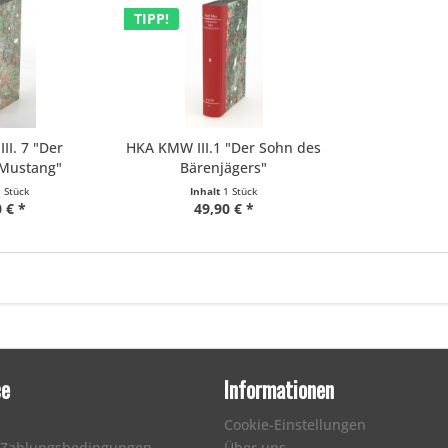
TIPP!
I. 7 "Der
HKA KMW III.1 "Der Sohn des
 Mustang"
Bärenjägers"
1 Stück
Inhalt
1 Stück
 € *
49,90 € *
ce
Informationen
Cookie-Einstellungen
 Zahlungsbedingungen
Über uns