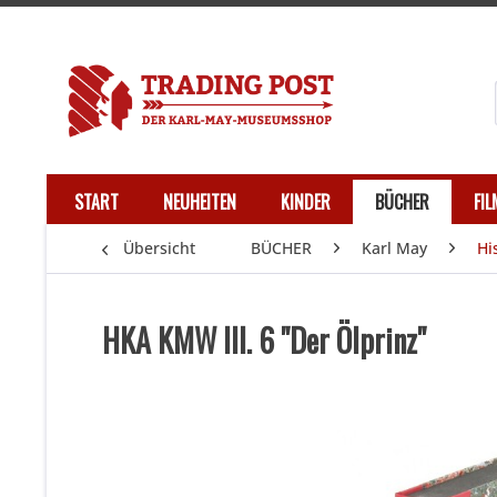
START
NEUHEITEN
KINDER
BÜCHER
FI
Übersicht
BÜCHER
Karl May
Hi
HKA KMW III. 6 "Der Ölprinz"