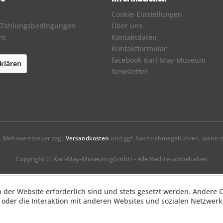
Cookie-Einstellungen
 Zahlungsbedingungen
Über uns
ht
Kontaktdaten
Kontaktformular
facebook Karl-May-Museum
klären
Newsletter
zl. Mehrwertsteuer zzgl.
Versandkosten
und ggf. Nachnahmegebühren, wenn ni
Copyright © Karl-May-Museum gGmbH - Alle Rechte vorbehalten
b der Website erforderlich sind und stets gesetzt werden. Andere 
oder die Interaktion mit anderen Websites und sozialen Netzwerke