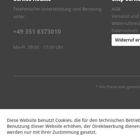
Telefonische Unterstützung und Beratung
AGB
Versand und
unter:
Widerrufsrec
+49 351 8373010
Datenschutz
Widerruf er
Mo-Fr, 09:00 - 17:00 Uhr
* Alle Preise inkl. geset
Diese Website benutzt Cookies, die für den technischen Betrie
Benutzung dieser Website erhöhen, der Direktwerbung dienen 
werden nur mit Ihrer Zustimmung gesetzt.