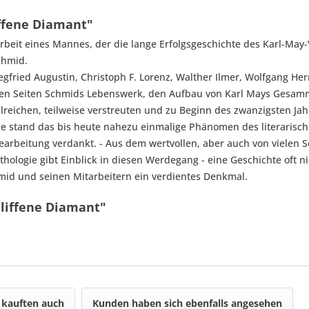
ffene Diamant"
Arbeit eines Mannes, der die lange Erfolgsgeschichte des Karl-Ma
chmid.
gfried Augustin, Christoph F. Lorenz, Walther Ilmer, Wolfgang H
hen Seiten Schmids Lebenswerk, den Aufbau von Karl Mays Gesamme
eichen, teilweise verstreuten und zu Beginn des zwanzigsten Jah
nde stand das bis heute nahezu einmalige Phänomen des literarisch
 Bearbeitung verdankt. - Aus dem wertvollen, aber auch von viel
nthologie gibt Einblick in diesen Werdegang - eine Geschichte oft
mid und seinen Mitarbeitern ein verdientes Denkmal.
hliffene Diamant"
kauften auch
Kunden haben sich ebenfalls angesehen