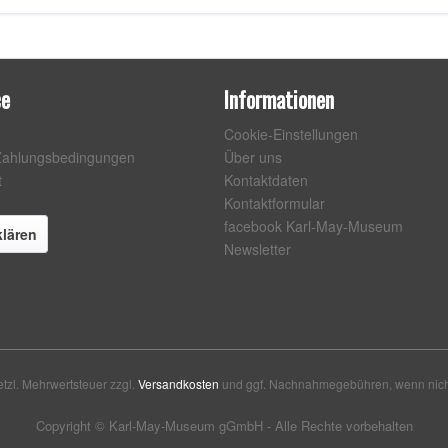
ce
Informationen
Cookie-Einstellungen
Zahlungsbedingungen
Über uns
t
Kontaktdaten
Kontaktformular
facebook Karl-May-Museum
klären
Newsletter
setzl. Mehrwertsteuer zzgl.
Versandkosten
und ggf. Nachnahmegebühren, wenn nich
Copyright © Karl-May-Museum gGmbH - Alle Rechte vorbehalten