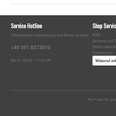
Service Hotline
Shop Servi
AGB
Telefonische Unterstützung und Beratung unter:
Versand und 
+49 351 8373010
Widerrufsrech
Datenschutz
Mo-Fr, 09:00 - 17:00 Uhr
Widerruf er
* Alle Preise inkl. ge