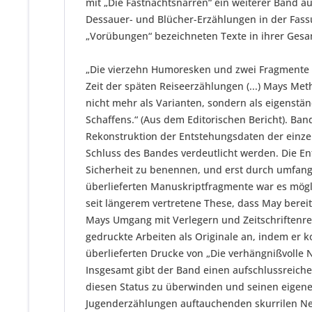
mit „Die Fastnachtsnarren“ ein weiterer Band a
Dessauer- und Blücher-Erzählungen in der Fassu
„Vorübungen“ bezeichneten Texte in ihrer Gesa
„Die vierzehn Humoresken und zwei Fragmente de
Zeit der späten Reiseerzählungen (...) Mays Me
nicht mehr als Varianten, sondern als eigenstän
Schaffens.“ (Aus dem Editorischen Bericht). Ba
Rekonstruktion der Entstehungsdaten der einze
Schluss des Bandes verdeutlicht werden. Die En
Sicherheit zu benennen, und erst durch umfang
überlieferten Manuskriptfragmente war es mögli
seit längerem vertretene These, dass May bereit
Mays Umgang mit Verlegern und Zeitschriftenred
gedruckte Arbeiten als Originale an, indem er 
überlieferten Drucke von „Die verhängnißvolle
Insgesamt gibt der Band einen aufschlussreichen
diesen Status zu überwinden und seinen eigenen
Jugenderzählungen auftauchenden skurrilen Neb