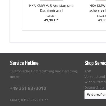
HKA KMW V. 5 Ardistan und
HKA KMW II
Dschinnistan I
schwarze
Inhalt
1
Inhalt
49,90 € *
49,90
Service Hotline
Shop Servi
Telefonische Unterstützung und Beratung
AGB
Versand und
unter:
Widerrufsrec
+49 351 8373010
Datenschutz
Widerruf er
Mo-Fr, 09:00 - 17:00 Uhr