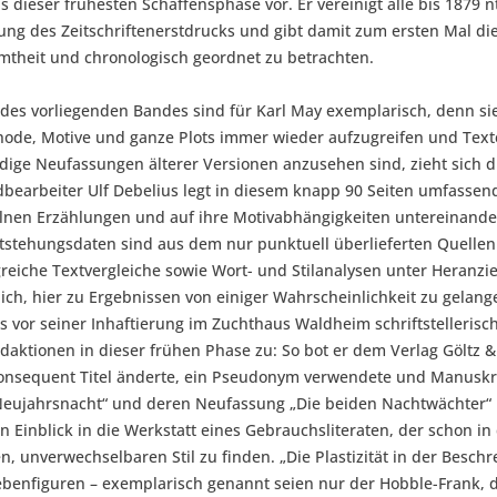
us dieser frühesten Schaffensphase vor. Er vereinigt alle bis 18
ng des Zeitschriftenerstdrucks und gibt damit zum ersten Mal die 
mtheit und chronologisch geordnet zu betrachten.
s vorliegenden Bandes sind für Karl May exemplarisch, denn sie 
thode, Motive und ganze Plots immer wieder aufzugreifen und Text
dige Neufassungen älterer Versionen anzusehen sind, zieht sich du
ndbearbeiter Ulf Debelius legt in diesem knapp 90 Seiten umfasse
lnen Erzählungen und auf ihre Motivabhängigkeiten untereinande
tstehungsdaten sind aus dem nur punktuell überlieferten Quellenm
reiche Textvergleiche sowie Wort- und Stilanalysen unter Heranz
ch, hier zu Ergebnissen von einiger Wahrscheinlichkeit zu gelang
s vor seiner Inhaftierung im Zuchthaus Waldheim schriftstellerisc
aktionen in dieser frühen Phase zu: So bot er dem Verlag Göltz &
konsequent Titel änderte, ein Pseudonym verwendete und Manuskrip
 Neujahrsnacht“ und deren Neufassung „Die beiden Nachtwächter“ 
 Einblick in die Werkstatt eines Gebrauchsliteraten, der schon i
, unverwechselbaren Stil zu finden. „Die Plastizität in der Besch
enfiguren – exemplarisch genannt seien nur der Hobble-Frank, d