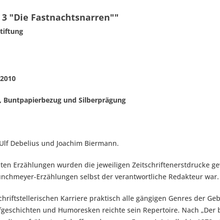
3 "Die Fastnachtsnarren""
tiftung
 2010
, Buntpapierbezug und Silberprägung
lf Debelius und Joachim Biermann.
nten Erzählungen wurden die jeweiligen Zeitschriftenerstdrucke g
nchmeyer-Erzählungen selbst der verantwortliche Redakteur war.
chriftstellerischen Karriere praktisch alle gängigen Genres der G
geschichten und Humoresken reichte sein Repertoire. Nach „Der bei