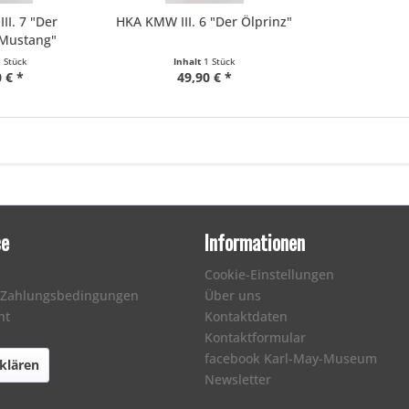
I. 7 "Der
HKA KMW III. 6 "Der Ölprinz"
 Mustang"
1 Stück
Inhalt
1 Stück
 € *
49,90 € *
ce
Informationen
Cookie-Einstellungen
 Zahlungsbedingungen
Über uns
ht
Kontaktdaten
Kontaktformular
facebook Karl-May-Museum
klären
Newsletter