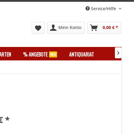
Service/Hilfe
Mein Konto
0,00 € *
ARTEN
% ANGEBOTE
ANTIQUARIAT

€ *
k