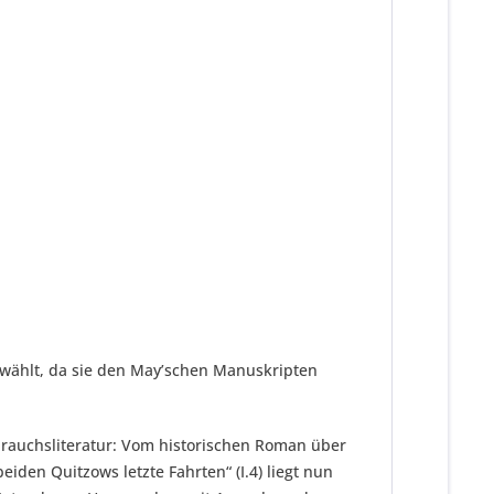
ewählt, da sie den May’schen Manuskripten
ebrauchsliteratur: Vom historischen Roman über
den Quitzows letzte Fahrten“ (I.4) liegt nun