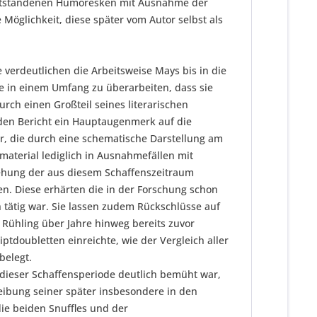
79 ntstandenen Humoresken mit Ausnahme der
Möglichkeit, diese später vom Autor selbst als
verdeutlichen die Arbeitsweise Mays bis in die
e in einem Umfang zu überarbeiten, dass sie
rch einen Großteil seines literarischen
nden Bericht ein Hauptaugenmerk auf die
r, die durch eine schematische Darstellung am
aterial lediglich in Ausnahmefällen mit
iehung der aus diesem Schaffenszeitraum
en. Diese erhärten die in der Forschung schon
h tätig war. Sie lassen zudem Rückschlüsse auf
 Rühling über Jahre hinweg bereits zuvor
tdoubletten einreichte, wie der Vergleich aller
belegt.
n dieser Schaffensperiode deutlich bemüht war,
reibung seiner später insbesondere in den
ie beiden Snuffles und der