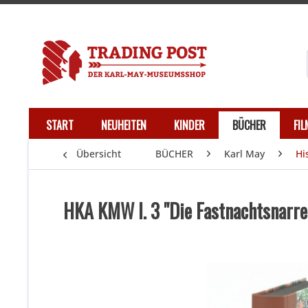
START
NEUHEITEN
KINDER
BÜCHER
FI
Übersicht
BÜCHER
Karl May
Hi
HKA KMW I. 3 "Die Fastnachtsnarre